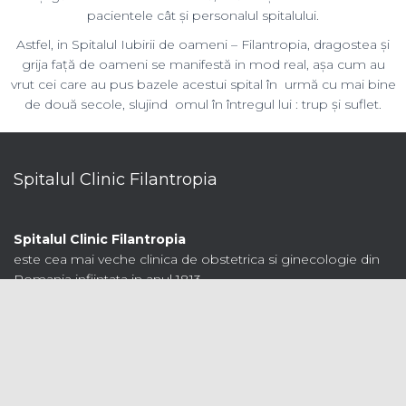
Astfel, in Spitalul Iubirii de oameni – Filantropia, dragostea și
grija față de oameni se manifestă in mod real, așa cum au
vrut cei care au pus bazele acestui spital în urmă cu mai bine
de două secole, slujind omul în întregul lui : trup și suflet.
Spitalul Clinic Filantropia
Spitalul Clinic Filantropia
este cea mai veche clinica de obstetrica si ginecologie din
Romania infiintata in anul 1813.
Dupa 125 ani de la constructie, spitalul este inaugurat intr-o
forma moderna si dotat corespunzator medicinii secolului
XXI, respectand neschimbata arhitectonica originala.
Utile