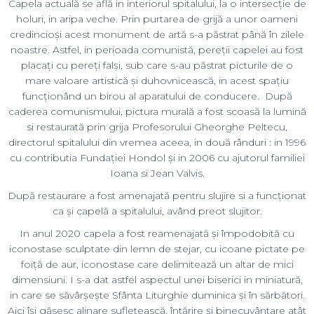
holuri, in aripa veche. Prin purtarea de grijă a unor oameni
credincioși acest monument de artă s-a păstrat până în zilele
noastre. Astfel, in perioada comunistă, pereții capelei au fost
placați cu pereți falși, sub care s-au păstrat picturile de o
mare valoare artistică și duhovnicească, in acest spațiu
funcționând un birou al aparatului de conducere. După
caderea comunismului, pictura murală a fost scoasă la lumină
si restaurată prin grija Profesorului Gheorghe Peltecu,
directorul spitalului din vremea aceea, in două rânduri : in 1996
cu contributia Fundației Hondol și in 2006 cu ajutorul familiei
Ioana si Jean Valvis.
După restaurare a fost amenajată pentru slujire si a funcționat
ca și capelă a spitalului, având preot slujitor.
In anul 2020 capela a fost reamenajată și împodobită cu
iconostase sculptate din lemn de stejar, cu icoane pictate pe
foiță de aur, iconostase care delimitează un altar de mici
dimensiuni. I s-a dat astfel aspectul unei biserici in miniatură,
in care se săvârșește Sfânta Liturghie duminica și în sărbători.
Aici își găsesc alinare sufletească, întărire și binecuvântare atât
pacientele cât și personalul spitalului.