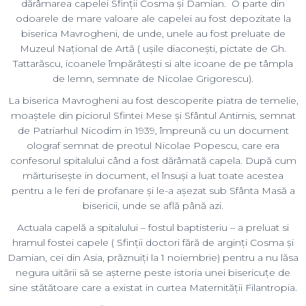
odoarele de mare valoare ale capelei au fost depozitate la
biserica Mavrogheni, de unde, unele au fost preluate de
Muzeul Național de Artă ( ușile diaconești, pictate de Gh.
Tattarăscu, icoanele împărătești si alte icoane de pe tâmpla
de lemn, semnate de Nicolae Grigorescu).
La biserica Mavrogheni au fost descoperite piatra de temelie,
moaștele din piciorul Sfintei Mese și Sfântul Antimis, semnat
de Patriarhul Nicodim in 1939, împreună cu un document
olograf semnat de preotul Nicolae Popescu, care era
confesorul spitalului când a fost dărâmată capela. După cum
mărturisește in document, el însuși a luat toate acestea
pentru a le feri de profanare și le-a așezat sub Sfânta Masă a
bisericii, unde se află până azi.
Actuala capelă a spitalului – fostul baptisteriu – a preluat si
hramul fostei capele ( Sfinții doctori fără de arginți Cosma și
Damian, cei din Asia, prăznuiți la 1 noiembrie) pentru a nu lăsa
negura uitării să se așterne peste istoria unei bisericuțe de
sine stătătoare care a existat in curtea Maternității Filantropia.
Capela actuală se află in interiorul spitalului, la o intersecție de