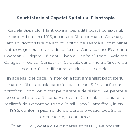
Scurt istoric al Capelei Spitalului Filantropia
Capela Spitalului Filantropia a fost zidită odată cu spitalul,
incepand cu anul 1813, in cinstea Sfintilor martiri Cosma și
Damian, doctori fără de arginti. Ctitori de seamă au fost Mihail
Kutuzov, general rus inrudit cu familia Cantacuzino, Ecaterina
Codreanu, Grigore Băleanu – ban al Capitalei, Ioan – Voievod
Caragea, medicul Constantin Caracaș, dar si multi alții care au
contribuit la edificarea spitalului si a capelei.
In aceeași perioadă, in interior, a fost amenajat baptisteriul
maternității – actuala capelă – cu Hramul Sfântului Stelian,
ocrotitorul copiilor, pictat pe peretele de răsărit. Pe peretele
de sud este pictată scena Botezului Domnului. Pictura este
realizată de Gheorghe Ioanid in stilul școlii Tattarăscu, in anul
1885, conform pisaniei de pe peretele vestic. După alte
documente, in anul 1883.
În anul 1949, odată cu extinderea spitalului, s-a hotărât
dărâmarea capelei Sfinții Cosma și Damian. O parte din