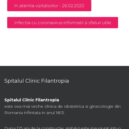
In atentia vizitatorilor - 26.02.2020
Infectia cu coronavirus-informatii si sfaturi utile
Spitalul Clinic Filantropia
Spitalul Clinic Filantropia
este cea mai veche clinica de obstetrica si ginecologie din
Romania infiintata in anul 1813.
Dupa 125 ani de la constructie, spitalul este inaugurat intr-o