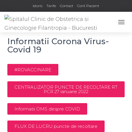
Istoric
Tarife
Contact
Cont Pacient
COMU
Informatii Corona Virus-
Covid 19
#ROVACCINARE
CENTRALIZATOR PUNCTE DE RECOLTARE RT
PCR 27 ianuarie 2022
Informatii OMS despre COVID
FLUX DE LUCRU puncte de recoltare