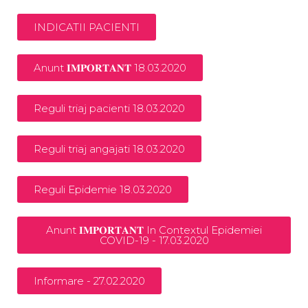
INDICATII PACIENTI
Anunt 𝐈𝐌𝐏𝐎𝐑𝐓𝐀𝐍𝐓 18.03.2020
Reguli triaj pacienti 18.03.2020
Reguli triaj angajati 18.03.2020
Reguli Epidemie 18.03.2020
Anunt 𝐈𝐌𝐏𝐎𝐑𝐓𝐀𝐍𝐓 In Contextul Epidemiei
COVID-19 - 17.03.2020
Informare - 27.02.2020