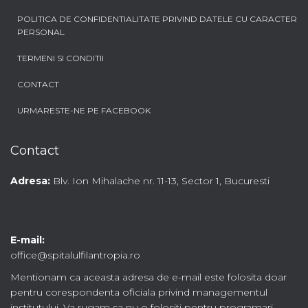
POLITICA DE CONFIDENTIALITATE PRIVIND DATELE CU CARACTER
PERSONAL
TERMENI SI CONDITII
CONTACT
URMARESTE-NE PE FACEBOOK
Contact
Adresa:
Blv. Ion Mihalache nr. 11-13, Sector 1, Bucuresti
E-mail:
office@spitalulfilantropia.ro
Mentionam ca aceasta adresa de e-mail este folosita doar
pentru corespondenta oficiala privind managementul
institutului. Va rugam sa nu o folositi pentru programari,