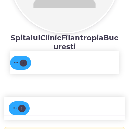
SpitalulClinicFilantropiaBuc
uresti
1
1