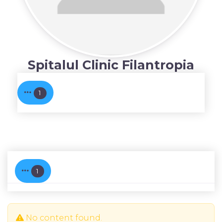
Spitalul Clinic Filantropia
1
1
No content found.