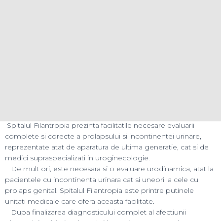
Compartimentul de Uroginecologie
COMU
Ofera servicii medicale integrate pentru pacientele cu
disfunctia planseului pelvin, insemnand de obicei prolaps
genital si incontinenta urinara. Aceste afectiuni au o frecventa
crescuta si afecteaza profund calitatea vietii femeilor aflate
premenopausal sau la varsta a treia.
Spitalul Filantropia prezinta facilitatile necesare evaluarii
complete si corecte a prolapsului si incontinentei urinare,
reprezentate atat de aparatura de ultima generatie, cat si de
medici supraspecializati in uroginecologie.
De mult ori, este necesara si o evaluare urodinamica, atat la
pacientele cu incontinenta urinara cat si uneori la cele cu
prolaps genital. Spitalul Filantropia este printre putinele
unitati medicale care ofera aceasta facilitate.
Dupa finalizarea diagnosticului complet al afectiunii
planseului pelvin (prolapsul si incontinenta se asociaza
frecvent), se discuta cu pacienta optiunile terapeutice pe care