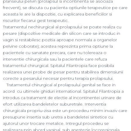
aceasta le are la dispozitie, cu explicarea beneficiilor si
riscurilor fiecarui gest terapeutic.
Tratamentul nechirurgical al prolapsului se poate realiza cu
pesare (dispozitive medicale din silicon care se introduc in
vagin si restabilesc pozitia aproape normala a organelor
pelvine coborate); acestea reprezinta prima optiune la
pacientele cu sanatate precara, care nu tolereaza o
interventie chirurgicala sau la pacientele care refuza
tratamentul chirurgical. Spitalul Filantropia face posibila
realizarea unei probe de pesar pentru stabilirea dimensiunii
corecte a pesarului necesar pentru terapia prolapsului.
Tratamentul chirurgical al prolapsului genital se face in
acord cu ultimele ghiduri international. Spitalul Filantropia a
introdus ca tratament de electie al incontinentei urinare de
efort utilizarea bandeletelor suburetrale. Interventia
chirurgicala propriu-zisa este un procedeu minim invaziv care
presupune insertia sub uretra a bandeletei sintetice cu
ajutorul unor trocare metalice. Intregul procedeu se
realizeaza prin abord vaginal, sub anestezie locoregionala.
Rata de succes a procedeului este de 80-90%. Spitalizarea