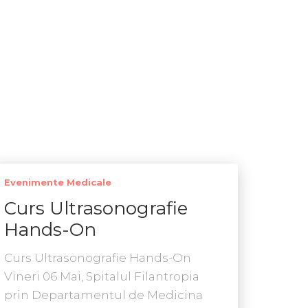
Evenimente Medicale
Curs Ultrasonografie
Hands-On
Curs Ultrasonografie Hands-On
Vineri 06 Mai, Spitalul Filantropia
prin Departamentul de Medicina