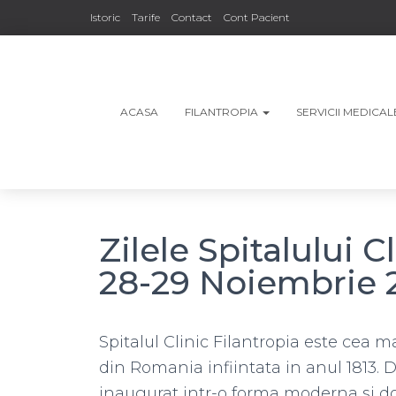
Istoric
Tarife
Contact
Cont Pacient
ACASA
FILANTROPIA
SERVICII MEDICA
Zilele Spitalului C
28-29 Noiembrie 
Spitalul Clinic Filantropia este cea m
din Romania infiintata in anul 1813. D
inaugurat intr-o forma moderna si do