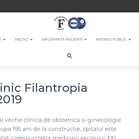
LE
MEDICI
INFORMATII PACIENTI
INTERES PUBLIC
linic Filantropia
2019
ai veche clinica de obstetrica si ginecologie
upa 195 ani de la constructie, spitalul este
tat corespunzator medicinii secolului XXI,