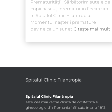
Prematurităţii. Sărbătorim sutele de
copii nascuți prematur in fiecare an
in Spitalul Clinic Filantropia.
Momentul nașterii premature
devine ca un sunet
Citește mai mult
Spitalul Clinic Filantropia
Spitalul Clinic Filantropia
este cea mai veche clinica de obstetrica si
ginecologie din Romania infiintata in anul 1813.