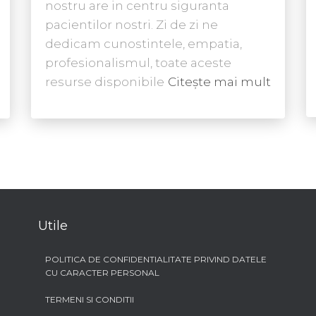
nostru are in centru siguranta
pacientilor nostri. Zi de zi ne
dedicam cunostintele, empatia,
profesionalismul, toate aceste
resurse disponibile
Citește mai mult
Utile
POLITICA DE CONFIDENTIALITATE PRIVIND DATELE
CU CARACTER PERSONAL
TERMENI SI CONDITII