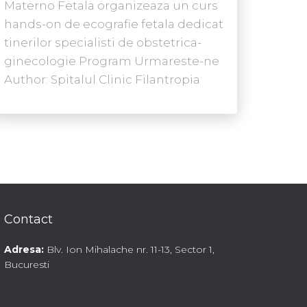
Materno Fetala organizeaza un curs
hands-on de ecografie fetala dedicat
tinerilor specialisti de obstetrica-
ginecologie Program Urmareste-ne
Author: Spitalul Clinic Filantropia
Contact
Adresa:
Blv. Ion Mihalache nr. 11-13, Sector 1,
Bucuresti