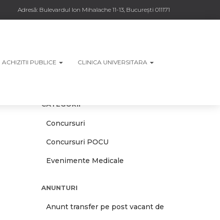
Adresă:
Bulevardul Ion Mihalache 11-13, București 011171
ACHIZITII PUBLICE
CLINICA UNIVERSITARA
CATEGORII
Concursuri
Concursuri POCU
Evenimente Medicale
ANUNTURI
Anunt transfer pe post vacant de