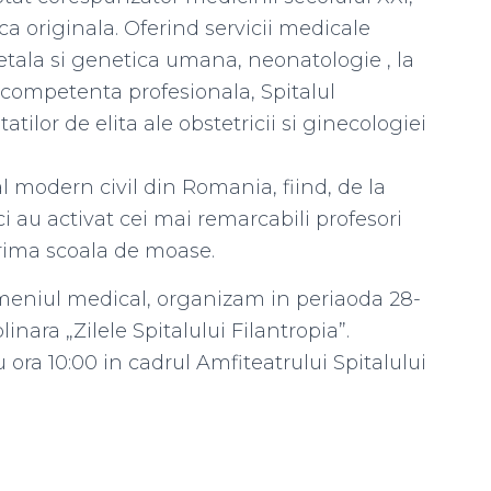
 originala. Oferind servicii medicale
tala si genetica umana, neonatologie , la
 competenta profesionala, Spitalul
atilor de elita ale obstetricii si ginecologiei
al modern civil din Romania, fiind, de la
ici au activat cei mai remarcabili profesori
prima scoala de moase.
omeniul medical, organizam in periaoda 28-
linara „Zilele Spitalului Filantropia”.
ra 10:00 in cadrul Amfiteatrului Spitalului