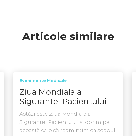
Articole similare
Evenimente Medicale
Ziua Mondiala a
Sigurantei Pacientului
Astăzi este Ziua Mondiala a
Sigurantei Pacientului și dorim pe
această cale să reamintim ca scopul