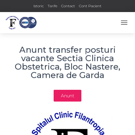
Istoric
Tarife
Contact
Cont Pacient
COMU
Anunt transfer posturi
vacante Sectia Clinica
Obstetrica, Bloc Nastere,
Camera de Garda
Anunt