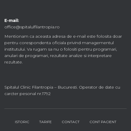
E-mail:
office@spitalulfilantropia.ro
Mentionam ca aceasta adresa de e-mail este folosita doar
pentru corespondenta oficiala privind managementul
institutului. Va rugam sa nu o folositi pentru programari,
anulari de programari, rezultate analize si interpretare
rezultate.
Spitalul Clinic Filantropia – Bucuresti. Operator de date cu
carcter pesonal nr.1792
ISTORIC
TARIFE
CONTACT
CONT PACIENT