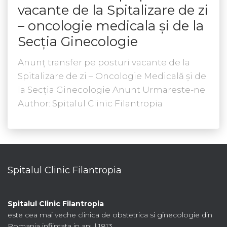
vacante de la Spitalizare de zi
– oncologie medicala și de la
Secția Ginecologie
Anunț transfer pe posturi vacante de la
Spitalizare de zi – Oncologie Medicală și de
la Secția Ginecologie Anunt Urmareste-ne
Author: Spitalul Clinic Filantropia
Spitalul Clinic Filantropia
Spitalul Clinic Filantropia
este cea mai veche clinica de obstetrica si ginecologie din
Romania infiintata in anul 1813.