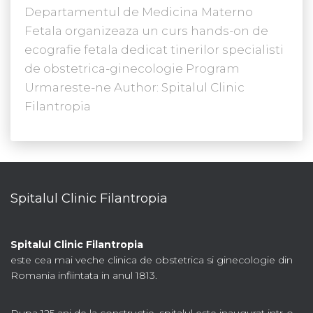
Departamentul de Medicina Materno
Fetala organizeaza un curs hands-on de
ecografie fetala dedicat tinerilor specialisti
de obstetrica-ginecologie Program
Urmareste-ne Author: Spitalul Clinic
Filantropia
Spitalul Clinic Filantropia
Spitalul Clinic Filantropia
este cea mai veche clinica de obstetrica si ginecologie din
Romania infiintata in anul 1813.