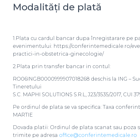
Modalități de plată
1.Plata cu cardul bancar dupa înregistarare pe 
evenimentului: https://conferintemedicale.ro/ev
practici-in-obstetrica-ginecologie/
2.Plata prin transfer bancar in contul:
RO06INGB0000999907018268 deschis la ING – Su
Tineretului
S.C. MAPHI SOLUTIONS S.R.L, J23/3535/2017, CUI 3
Pe ordinul de plata se va specifica: Taxa conferin
MARTIE
Dovada platii: Ordinul de plata scanat sau poza s
trimite pe adresa
office@conferintemedicale.ro