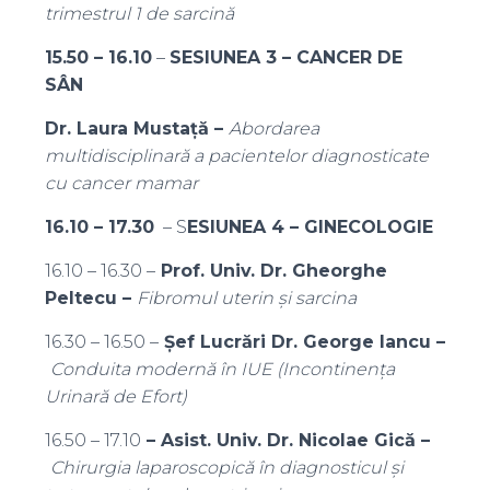
trimestrul 1 de sarcină
15.50 – 16.10
–
SESIUNEA 3 – CANCER DE
SÂN
Dr. Laura Mustață –
Abordarea
multidisciplinară a pacientelor diagnosticate
cu cancer mamar
16.10 – 17.30
– S
ESIUNEA 4 – GINECOLOGIE
16.10 – 16.30 –
Prof. Univ. Dr. Gheorghe
Peltecu –
Fibromul uterin și sarcina
16.30 – 16.50 –
Șef Lucrări Dr. George Iancu –
Conduita modernă în IUE (Incontinența
Urinară de Efort)
16.50 – 17.10
– Asist. Univ. Dr. Nicolae Gică –
Chirurgia laparoscopică în diagnosticul și