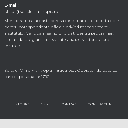
E-mail:
office@spitalulfilantropia.ro
Mentionam ca aceasta adresa de e-mail este folosita doar
pentru corespondenta oficiala privind managementul
institutului. Va rugam sa nu o folositi pentru programari,
anulari de programari, rezultate analize si interpretare
rezultate.
Spitalul Clinic Filantropia – Bucuresti. Operator de date cu
carcter pesonal nr.1792
ISTORIC
TARIFE
CONTACT
CONT PACIENT