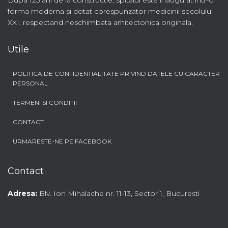
Dupa 125 ani de la constructie, spitalul este inaugurat intr-o
forma moderna si dotat corespunzator medicinii secolului
XXI, respectand neschimbata arhitectonica originala.
Utile
POLITICA DE CONFIDENTIALITATE PRIVIND DATELE CU CARACTER
PERSONAL
TERMENI SI CONDITII
CONTACT
URMARESTE-NE PE FACEBOOK
Contact
Adresa:
Blv. Ion Mihalache nr. 11-13, Sector 1, Bucuresti