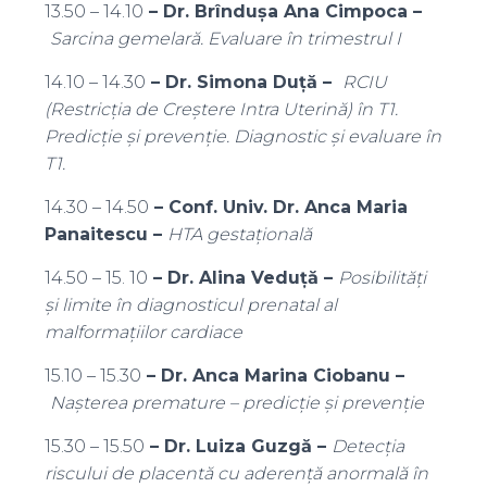
13.50 – 14.10
– Dr. Brîndușa Ana Cimpoca –
Sarcina gemelară. Evaluare în trimestrul I
14.10 – 14.30
– Dr. Simona Duță –
RCIU
(Restricția de Creștere Intra Uterină) în T1.
Predicție și prevenție. Diagnostic și evaluare în
T1.
14.30 – 14.50
– Conf. Univ. Dr. Anca Maria
Panaitescu –
HTA gestațională
14.50 – 15. 10
– Dr. Alina Veduță –
Posibilități
și limite în diagnosticul prenatal al
malformațiilor cardiace
15.10 – 15.30
– Dr. Anca Marina Ciobanu –
Nașterea premature – predicție și prevenție
15.30 – 15.50
– Dr. Luiza Guzgă –
Detecția
riscului de placentă cu aderență anormală în