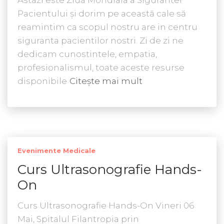
Astăzi este Ziua Mondiala a Sigurantei
Pacientului și dorim pe această cale să
reamintim ca scopul nostru are in centru
siguranta pacientilor nostri. Zi de zi ne
dedicam cunostintele, empatia,
profesionalismul, toate aceste resurse
disponibile
Citește mai mult
Evenimente Medicale
Curs Ultrasonografie Hands-
On
Curs Ultrasonografie Hands-On Vineri 06
Mai, Spitalul Filantropia prin