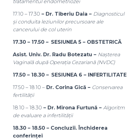
tratamentul endometriozei
17.10 – 17.30
– Dr. Tiberiu Daia –
Diagnosticul
și conduita leziunilor precursoare ale
cancerului de col uterin
17.30 – 17.50 –
SESIUNEA 5 – OBSTETRICĂ
Asist. Univ. Dr. Radu Botezatu –
Nașterea
Vaginală după Operația Cezariană (NVDC)
17.50 – 18.30 –
SESIUNEA 6 – INFERTILITATE
17.50 – 18.10 –
Dr. Corina Gică –
Conservarea
fertilității
18.10 – 18.30
– Dr. Mirona Furtună –
Algoritm
de evaluare a infertilității
18.30 – 18.50 – Concluzii. Închiderea
conferinței