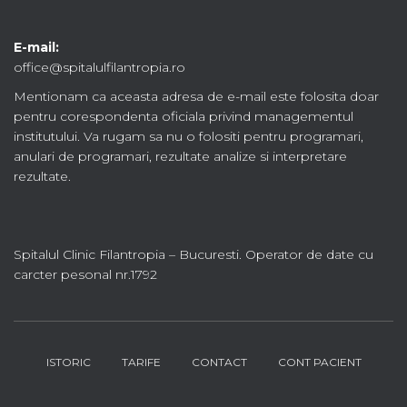
E-mail:
office@spitalulfilantropia.ro
Mentionam ca aceasta adresa de e-mail este folosita doar
pentru corespondenta oficiala privind managementul
institutului. Va rugam sa nu o folositi pentru programari,
anulari de programari, rezultate analize si interpretare
rezultate.
Spitalul Clinic Filantropia – Bucuresti. Operator de date cu
carcter pesonal nr.1792
ISTORIC
TARIFE
CONTACT
CONT PACIENT