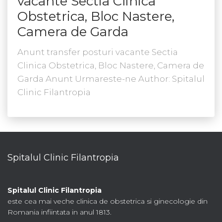
vacante Sectia Clinica
Obstetrica, Bloc Nastere,
Camera de Garda
Anunt transfer posturi vacante Sectia
Clinica Obstetrica, Bloc Nastere, Camera de
Garda Anunt Urmareste-ne Author: Spitalul
Clinic Filantropia
Spitalul Clinic Filantropia
Spitalul Clinic Filantropia
este cea mai veche clinica de obstetrica si ginecologie din
Romania infiintata in anul 1813.