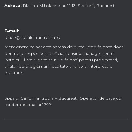
Adresa:
Blv. Ion Mihalache nr. 11-13, Sector 1, Bucuresti
E-mail:
office@spitalulfilantropia.ro
Mentionam ca aceasta adresa de e-mail este folosita doar
pentru corespondenta oficiala privind managementul
institutului. Va rugam sa nu o folositi pentru programari,
anulari de programari, rezultate analize si interpretare
rezultate.
Spitalul Clinic Filantropia – Bucuresti. Operator de date cu
carcter pesonal nr.1792