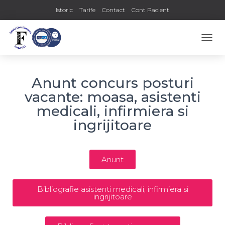
Istoric
Tarife
Contact
Cont Pacient
COMU
Anunt concurs posturi
vacante: moasa, asistenti
medicali, infirmiera si
ingrijitoare
Anunt
Bibliografie asistenti medicali, infirmiera si
ingrijitoare