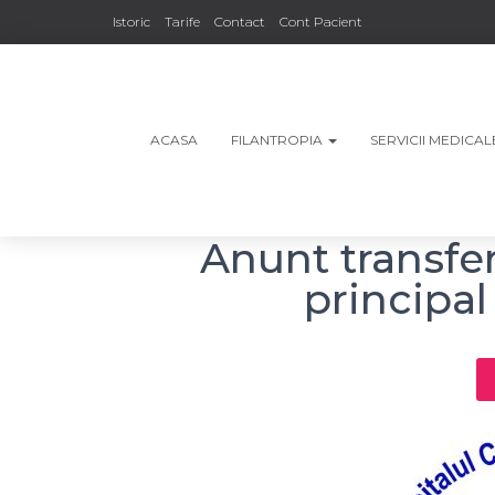
Istoric
Tarife
Contact
Cont Pacient
ACASA
FILANTROPIA
SERVICII MEDICA
Anunt transfe
principal