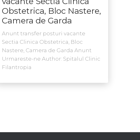
vacante Sectia Clinica
Obstetrica, Bloc Nastere,
Camera de Garda
Anunt transfer posturi vacante
Sectia Clinica Obstetrica, Bloc
Nastere, Camera de Garda Anunt
Urmareste-ne Author: Spitalul Clinic
Filantropia