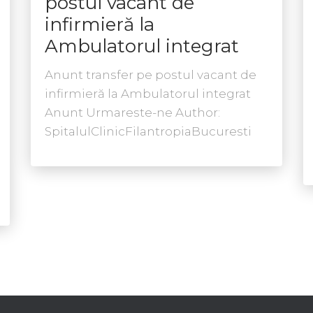
postul vacant de
infirmieră la
Ambulatorul integrat
Anunt transfer pe postul vacant de
infirmieră la Ambulatorul integrat
Anunt Urmareste-ne Author:
SpitalulClinicFilantropiaBucuresti