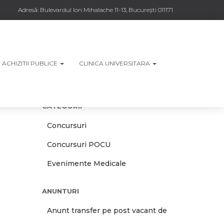
Adresă:
Bulevardul Ion Mihalache 11-13, București 011171
ACHIZITII PUBLICE
CLINICA UNIVERSITARA
CATEGORII
Concursuri
Concursuri POCU
Evenimente Medicale
ANUNTURI
Anunt transfer pe post vacant de