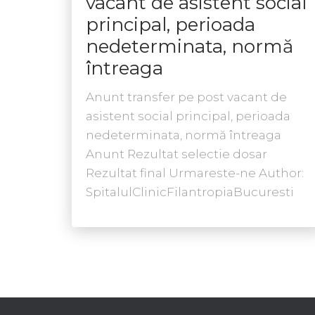
vacant de asistent social
principal, perioada
nedeterminata, normă
întreaga
Anunt transfer pe post vacant de
asistent social principal, perioada
nedeterminata, normă întreaga
Anunt Rezultat selectie dosar
Rezultat final Urmareste-ne Author:
SpitalulClinicFilantropiaBucuresti