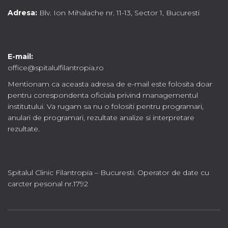
Adresa:
Blv. Ion Mihalache nr. 11-13, Sector 1, Bucuresti
E-mail:
office@spitalulfilantropia.ro
Mentionam ca aceasta adresa de e-mail este folosita doar
pentru corespondenta oficiala privind managementul
institutului. Va rugam sa nu o folositi pentru programari,
anulari de programari, rezultate analize si interpretare
rezultate.
Spitalul Clinic Filantropia – Bucuresti. Operator de date cu
carcter pesonal nr.1792