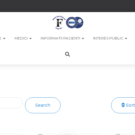
LE
MEDICI
INFORMATII PACIENTI
INTERES PUBLIC
...
.
Search
Sort