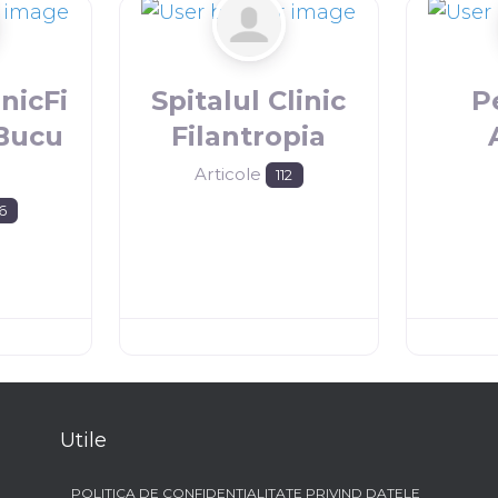
inicFi
Spitalul Clinic
P
aBucu
Filantropia
Articole
112
6
Utile
POLITICA DE CONFIDENTIALITATE PRIVIND DATELE