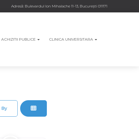
Adresă:
Bulevardul Ion Mihalache 11-13, București 011171
ACHIZITII PUBLICE
CLINICA UNIVERSITARA
 By