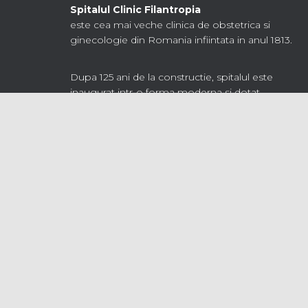
Spitalul Clinic Filantropia
este cea mai veche clinica de obstetrica si
ginecologie din Romania infiintata in anul 1813.
Dupa 125 ani de la constructie, spitalul este
inaugurat intr-o forma moderna si dotat
corespunzator medicinii secolului XXI,
respectand neschimbata arhitectonica originala.