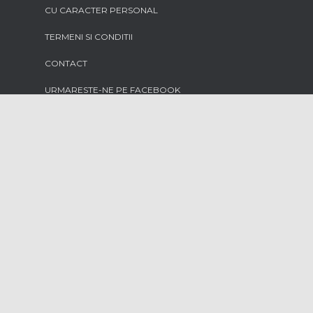
CU CARACTER PERSONAL
TERMENI SI CONDITII
CONTACT
URMARESTE-NE PE FACEBOOK