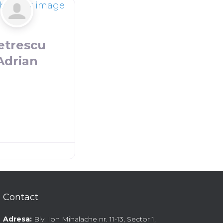
etrescu
Adrian
Contact
Adresa:
Blv. Ion Mihalache nr. 11-13, Sector 1,