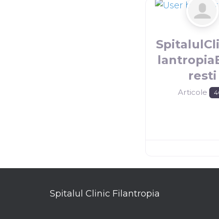
SpitalulCl
lantropi
resti
Articole
4
Spitalul Clinic Filantropia