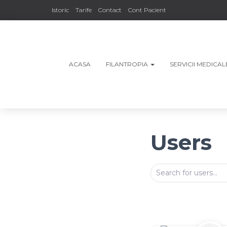
Istoric
Tarife
Contact
Cont Pacient
ACASA
FILANTROPIA
SERVICII MEDICA
Users
Search for users
Search for users..